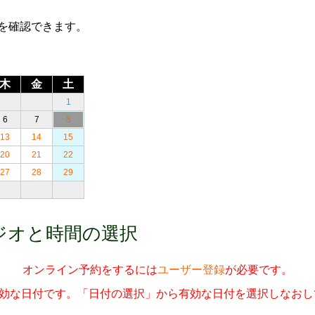
を確認できます。
木
金
土
1
6
7
8
13
14
15
20
21
22
27
28
29
ジオと時間の選択
オンライン予約をするには
ユーザー登録
が必要です。
27」無効な日付です。「日付の選択」から有効な日付を選択しなお