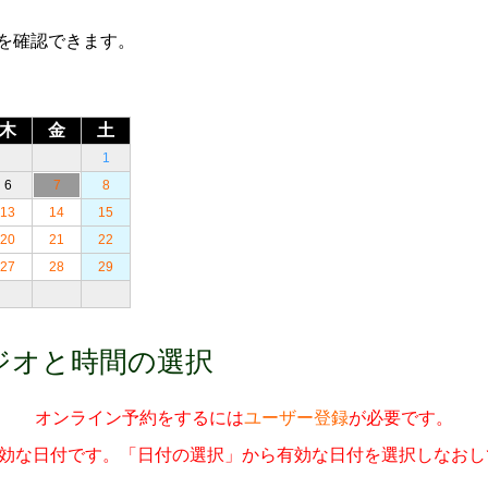
を確認できます。
木
金
土
1
6
7
8
13
14
15
20
21
22
27
28
29
ジオと時間の選択
オンライン予約をするには
ユーザー登録
が必要です。
12」無効な日付です。「日付の選択」から有効な日付を選択しなお