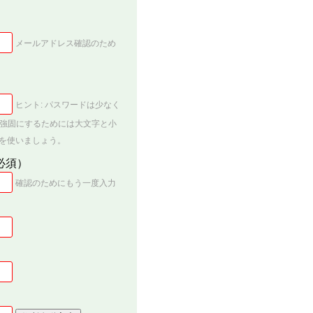
）
メールアドレス確認のため
ヒント: パスワードは少なく
り強固にするためには大文字と小
な記号を使いましょう。
必須）
確認のためにもう一度入力