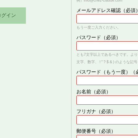
例）info@chez-claude.com
メールアドレス確認
（必須
もう一度ご入力ください。
パスワード
（必須）
とも7文字以上であるべきです。よ
文字、数字、 ! " ? $ & ) のよう
パスワード（もう一度）
（
お名前
（必須）
フリガナ
（必須）
郵便番号
（必須）