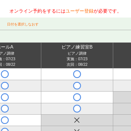
オンライン予約をするには
ユーザー登録
が必要です。
）
日付を選択しなおす
ホールA
ピアノ練習室B
アノ調律
ピアノ調律
：07/23
実施：07/23
：08/22
次回：08/22