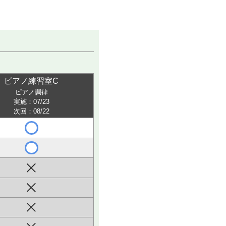
ピアノ練習室C
ピアノ調律
実施：07/23
次回：08/22