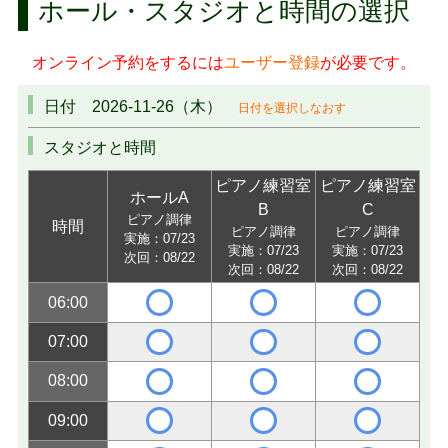
ホール・スタジオと時間の選択
オンライン予約をするには
ユーザー登録
が必要です。
日付 2026-11-26（木）
日付を選択しなおす
スタジオと時間
ピアノ練習室
ピアノ練習室
ホールA
B
C
ピアノ調律
時間
ピアノ調律
ピアノ調律
実施：07/23
実施：07/23
実施：07/23
次回：08/22
次回：08/22
次回：08/22
06:00
07:00
08:00
09:00