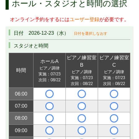
ホール・スタジオと時間の選択
オンライン予約をするには
ユーザー登録
が必要です。
日付 2026-12-23（水）
日付を選択しなおす
スタジオと時間
ピアノ練習室
ピアノ練習室
ホールA
B
C
ピアノ調律
時間
ピアノ調律
ピアノ調律
実施：07/23
実施：07/23
実施：07/23
次回：08/22
次回：08/22
次回：08/22
06:00
07:00
08:00
09:00