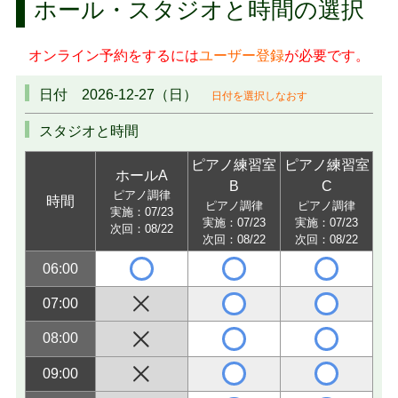
ホール・スタジオと時間の選択
オンライン予約をするには
ユーザー登録
が必要です。
日付 2026-12-27（日）
日付を選択しなおす
スタジオと時間
ピアノ練習室
ピアノ練習室
ホールA
B
C
ピアノ調律
時間
ピアノ調律
ピアノ調律
実施：07/23
実施：07/23
実施：07/23
次回：08/22
次回：08/22
次回：08/22
06:00
07:00
08:00
09:00