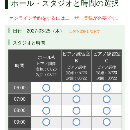
ホール・スタジオと時間の選択
オンライン予約をするには
ユーザー登録
が必要です。
日付 2027-03-25（木）
日付を選択しなおす
スタジオと時間
ピアノ練習室
ピアノ練習室
ホールA
B
C
ピアノ調律
時間
ピアノ調律
ピアノ調律
実施：07/23
実施：07/23
実施：07/23
次回：08/22
次回：08/22
次回：08/22
06:00
07:00
08:00
09:00