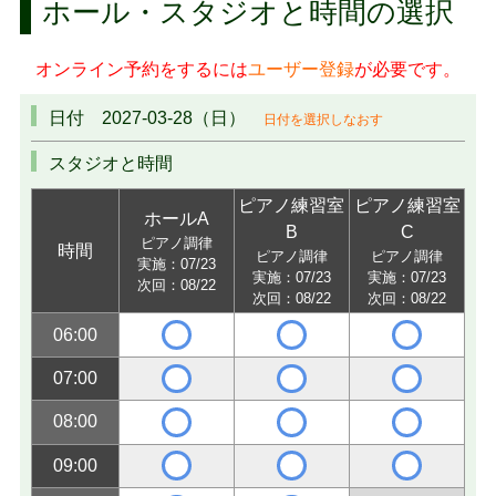
ホール・スタジオと時間の選択
オンライン予約をするには
ユーザー登録
が必要です。
日付 2027-03-28（日）
日付を選択しなおす
スタジオと時間
ピアノ練習室
ピアノ練習室
ホールA
B
C
ピアノ調律
時間
ピアノ調律
ピアノ調律
実施：07/23
実施：07/23
実施：07/23
次回：08/22
次回：08/22
次回：08/22
06:00
07:00
08:00
09:00