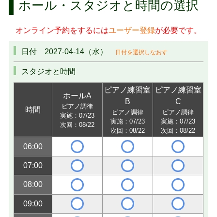
ホール・スタジオと時間の選択
オンライン予約をするには
ユーザー登録
が必要です。
日付 2027-04-14（水）
日付を選択しなおす
スタジオと時間
ピアノ練習室
ピアノ練習室
ホールA
B
C
ピアノ調律
時間
ピアノ調律
ピアノ調律
実施：07/23
実施：07/23
実施：07/23
次回：08/22
次回：08/22
次回：08/22
06:00
07:00
08:00
09:00