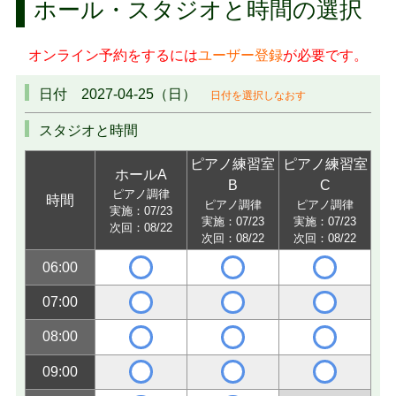
ホール・スタジオと時間の選択
オンライン予約をするには
ユーザー登録
が必要です。
日付 2027-04-25（日）
日付を選択しなおす
スタジオと時間
ピアノ練習室
ピアノ練習室
ホールA
B
C
ピアノ調律
時間
ピアノ調律
ピアノ調律
実施：07/23
実施：07/23
実施：07/23
次回：08/22
次回：08/22
次回：08/22
06:00
07:00
08:00
09:00